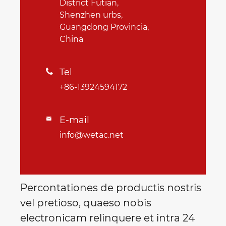
District Futian,
Shenzhen urbs,
Guangdong Provincia,
China
Tel

+86-13924594172
E-mail

info@wetac.net
Percontationes de productis nostris
vel pretioso, quaeso nobis
electronicam relinquere et intra 24